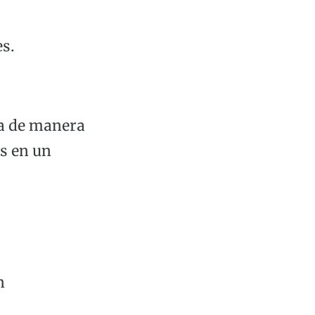
:
es.
na de manera
es en un
n