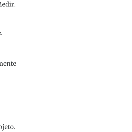
Medir.
.
mente
bjeto.