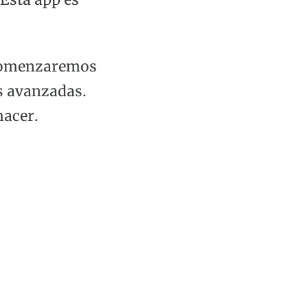
Esta app es
 Comenzaremos
s avanzadas.
hacer.