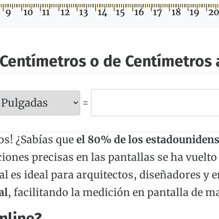
9
10
11
12
13
14
15
16
17
18
19
2
 Centímetros o de Centímetros 
=
os! ¿Sabías que
el 80% de los estadouniden
iones precisas en las pantallas se ha vuelto
al es ideal para arquitectos, diseñadores y e
al
, facilitando la medición en pantalla de m
nline?