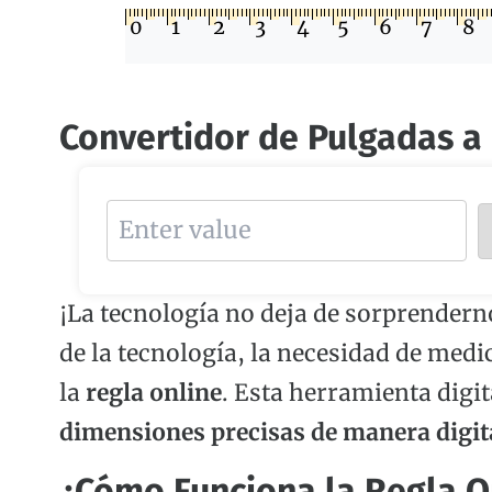
0
1
2
3
4
5
6
7
8
Convertidor de Pulgadas a
¡La tecnología no deja de sorprendern
de la tecnología, la necesidad de medic
la
regla online
. Esta herramienta digit
dimensiones precisas de manera digit
¿Cómo Funciona la Regla O