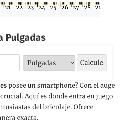
0
21
22
23
24
25
26
27
28
29
30
a Pulgadas
Calcule
ses
posee un smartphone? Con el auge
 crucial. Aquí es donde entra en juego
ntusiastas del bricolaje. Ofrece
anera exacta.