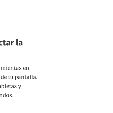
tar la
amientas en
de tu pantalla.
bletas y
ndos.