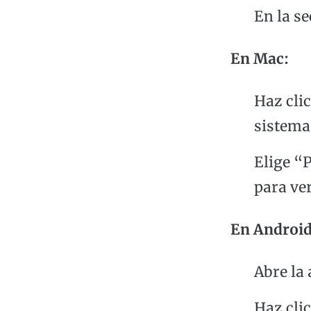
En la se
En Mac:
Haz clic
sistema
Elige “P
para ver
En Android
Abre la
Haz cli