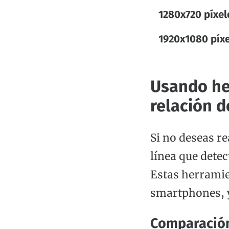
1280x720 píxel
1920x1080 píx
Usando her
relación 
Si no deseas r
línea que dete
Estas herramie
smartphones, y
Comparación