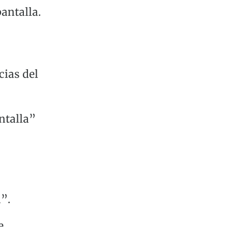
pantalla.
cias del
ntalla”
a”.
e