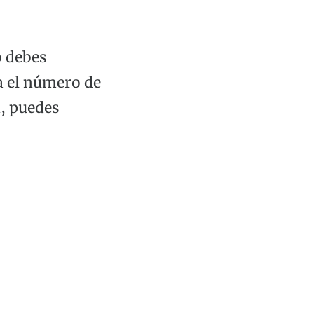
o debes
ca el número de
n, puedes