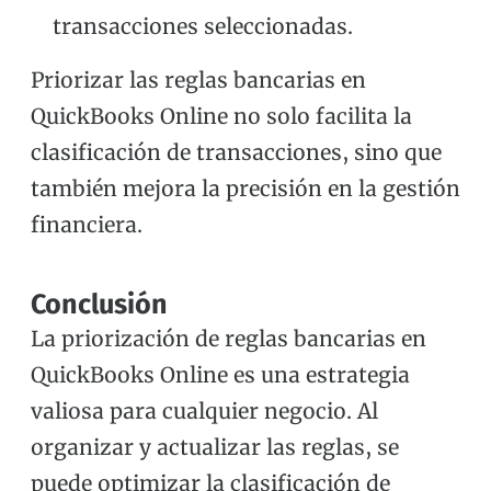
transacciones seleccionadas.
Priorizar las reglas bancarias en
QuickBooks Online no solo facilita la
clasificación de transacciones, sino que
también mejora la precisión en la gestión
financiera.
Conclusión
La priorización de reglas bancarias en
QuickBooks Online es una estrategia
valiosa para cualquier negocio. Al
organizar y actualizar las reglas, se
puede optimizar la clasificación de