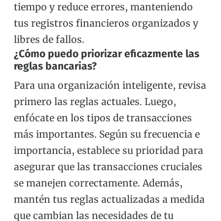
tiempo y reduce errores, manteniendo
tus registros financieros organizados y
libres de fallos.
¿Cómo puedo priorizar eficazmente las
reglas bancarias?
Para una organización inteligente, revisa
primero las reglas actuales. Luego,
enfócate en los tipos de transacciones
más importantes. Según su frecuencia e
importancia, establece su prioridad para
asegurar que las transacciones cruciales
se manejen correctamente. Además,
mantén tus reglas actualizadas a medida
que cambian las necesidades de tu