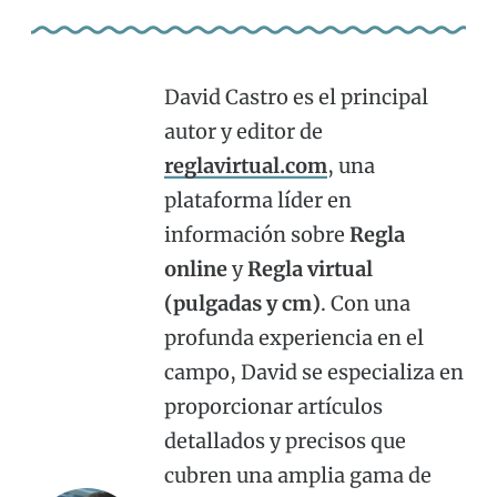
David Castro es el principal
autor y editor de
reglavirtual.com
, una
plataforma líder en
información sobre
Regla
online
y
Regla virtual
(pulgadas y cm)
. Con una
profunda experiencia en el
campo, David se especializa en
proporcionar artículos
detallados y precisos que
cubren una amplia gama de