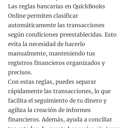
Las reglas bancarias en QuickBooks
Online permiten clasificar
automáticamente las transacciones
según condiciones preestablecidas. Esto
evita la necesidad de hacerlo
manualmente, manteniendo tus
registros financieros organizados y
precisos.
Con estas reglas, puedes separar
rápidamente las transacciones, lo que
facilita el seguimiento de tu dinero y
agiliza la creación de informes
financieros. Además, ayuda a conciliar