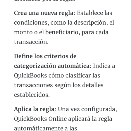
Crea una nueva regla
: Establece las
condiciones, como la descripción, el
monto o el beneficiario, para cada
transacción.
Define los criterios de
categorización automática
: Indica a
QuickBooks cómo clasificar las
transacciones según los detalles
establecidos.
Aplica la regla
: Una vez configurada,
QuickBooks Online aplicará la regla
automáticamente a las