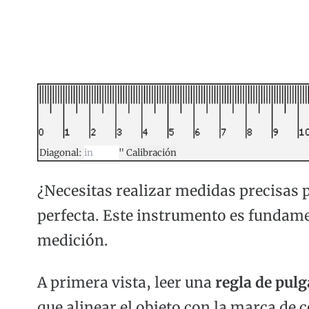
Diagonal:
"
Calibración
¿Necesitas realizar medidas precisas 
perfecta. Este instrumento es fundame
medición.
A primera vista, leer una
regla de pul
que alinear el objeto con la marca de ce