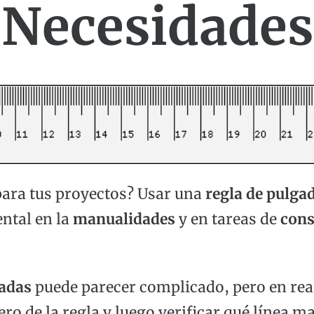
Necesidades
para tus proyectos? Usar una
regla de pulga
ntal en la
manualidades
y en tareas de
cons
gadas
puede parecer complicado, pero en reali
ro de la regla y luego verificar qué línea mar